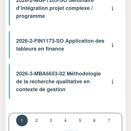
d’intégration projet complexe /
programme
2026-2-FIN1173-SO Application des
tableurs en finance
2026-3-MBA6653-02 Méthodologie
de la recherche qualitative en
contexte de gestion
Page 1
Page 2
Page 3
Page 4
Page 5
Page 6
Page 7
1
2
3
4
5
6
7