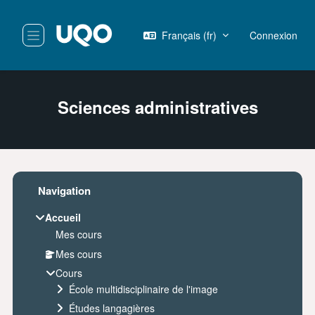
Passer au contenu principal
Français ‎(fr)‎
Connexion
Panneau latéral
Sciences administratives
Blocs
Passer Navigation
Navigation
Accueil
Mes cours
Mes cours
Cours
École multidisciplinaire de l'image
Études langagières