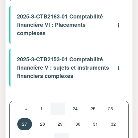
2025-3-CTB2163-01 Comptabilité
financière VI : Placements
complexes
2025-3-CTB2153-01 Comptabilité
financière V : sujets et instruments
financiers complexes
Page précédente
Page 1
Page 24
Page 25
Page 26
…
«
1
24
25
26
Page 27
Page 28
Page 29
Page 30
Page 31
Page 32
27
28
29
30
31
32