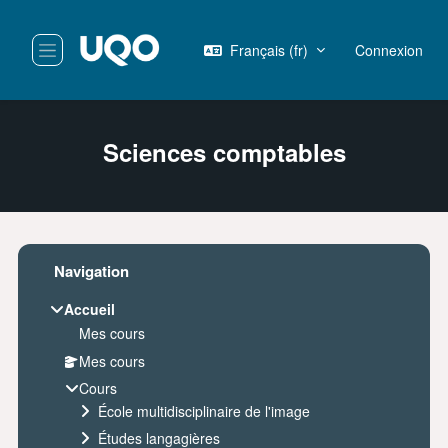
Passer au contenu principal
Français ‎(fr)‎
Connexion
Panneau latéral
Sciences comptables
Blocs
Passer Navigation
Navigation
Accueil
Mes cours
Mes cours
Cours
École multidisciplinaire de l'image
Études langagières