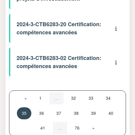
2024-3-CTB6283-20 Certification:
compétences avancées
2024-3-CTB6283-02 Certification:
compétences avancées
Page précédente
Page 1
Page 32
Page 33
Page 34
…
«
1
32
33
34
Page 35
Page 36
Page 37
Page 38
Page 39
Page 40
35
36
37
38
39
40
Page 41
Page 76
Page suivante
…
41
76
»