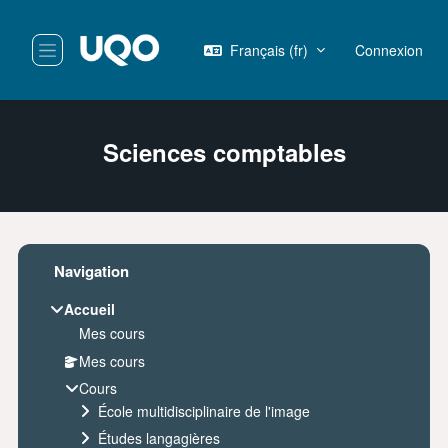
Passer au contenu principal
Français ‎(fr)‎
Connexion
Panneau latéral
Sciences comptables
Blocs
Passer Navigation
Navigation
Accueil
Mes cours
Mes cours
Cours
École multidisciplinaire de l'image
Études langagières