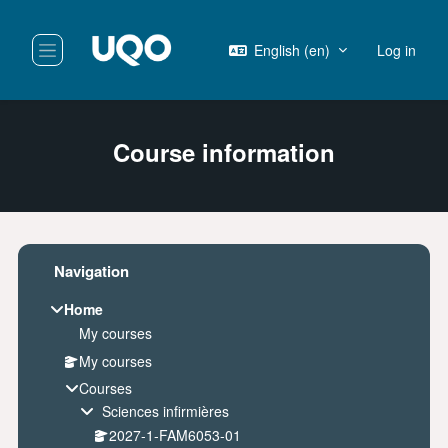
Skip to main content
English ‎(en)‎
Log in
Side panel
Course information
Blocks
Skip Navigation
Navigation
Home
My courses
My courses
Courses
Sciences infirmières
2027-1-FAM6053-01