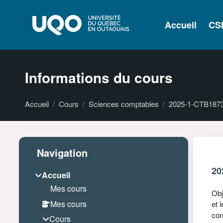
Passer au contenu principal
Accueil
CS
Informations du cours
Accueil
Cours
Sciences comptables
2025-1-CTB187
Passer Navigation
Blocs
Navigation
20
Accueil
Mes cours
Obj
Mes cours
et 
con
Cours