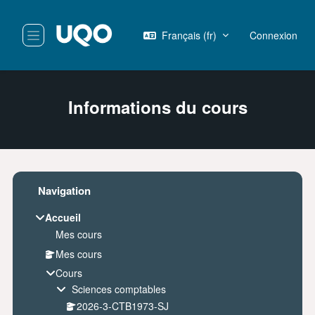
Passer au contenu principal
Français ‎(fr)‎
Connexion
Panneau latéral
Informations du cours
Blocs
Passer Navigation
Navigation
Accueil
Mes cours
Mes cours
Cours
Sciences comptables
2026-3-CTB1973-SJ