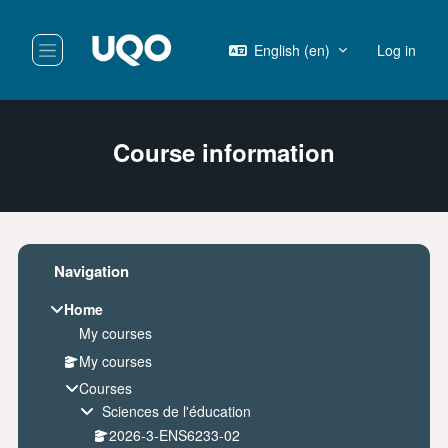
Skip to main content
English ‎(en)‎
Log in
Side panel
Course information
Blocks
Skip Navigation
Navigation
Home
My courses
My courses
Courses
Sciences de l'éducation
2026-3-ENS6233-02