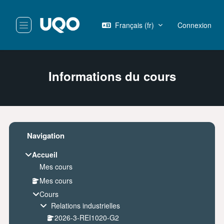
Passer au contenu principal
Français ‎(fr)‎
Connexion
Panneau latéral
Informations du cours
Blocs
Passer Navigation
Navigation
Accueil
Mes cours
Mes cours
Cours
Relations industrielles
2026-3-REI1020-G2