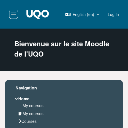
Skip to main content
English ‎(en)‎
Log in
Side panel
Bienvenue sur le site Moodle
de l'UQO
Blocks
Skip Navigation
Navigation
Home
My courses
My courses
Courses