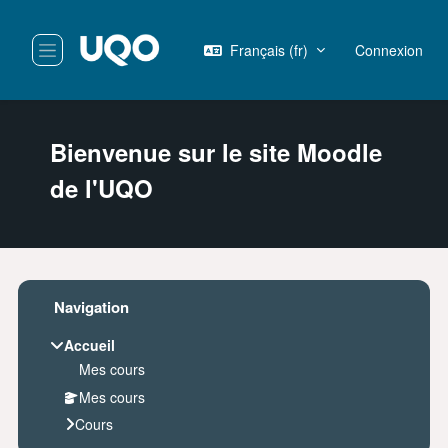
Passer au contenu principal
Français ‎(fr)‎
Connexion
Panneau latéral
Bienvenue sur le site Moodle
de l'UQO
Blocs
Passer Navigation
Navigation
Accueil
Mes cours
Mes cours
Cours