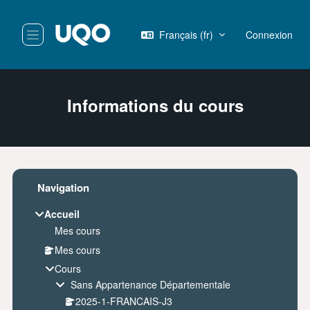
Passer au contenu principal
Français ‎(fr)‎
Connexion
Panneau latéral
Informations du cours
Blocs
Passer Navigation
Navigation
Accueil
Mes cours
Mes cours
Cours
Sans Appartenance Départementale
2025-1-FRANCAIS-J3