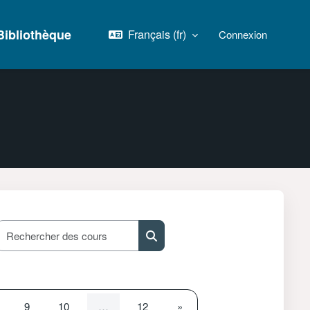
Bibliothèque
Français ‎(fr)‎
Connexion
Rechercher des cours
Rechercher des cours
age 8
Page 9
Page 10
Page 12
Page suivante
9
10
…
12
»