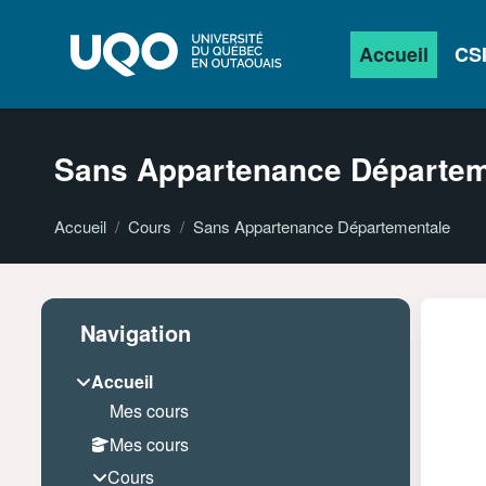
Passer au contenu principal
Accueil
CS
Sans Appartenance Départem
Accueil
Cours
Sans Appartenance Départementale
Passer Navigation
Blocs
Navigation
Accueil
Mes cours
Mes cours
Cours