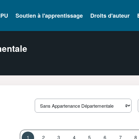
IPU
Soutien à l'apprentissage
Droits d'auteur
entale
Catégories de cours
Page 1
Page 2
Page 3
Page 4
Page 5
Page 6
Page 7
P
1
2
3
4
5
6
7
8